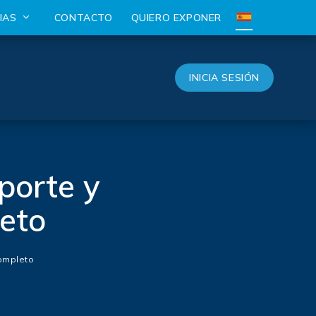
CIAS
CONTACTO
QUIERO EXPONER
INICIA SESIÓN
porte y
leto
completo