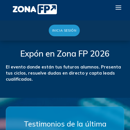
INICIA SESIÓN
LA RED DUAL
GALERÍA 2026
Expón en Zona FP 2026
NOTICIAS
El evento donde están tus futuros alumnos. Presenta
CONTACTO
tus ciclos, resuelve dudas en directo y capta leads
cualificados.
QUIERO EXPONER
Testimonios de la última