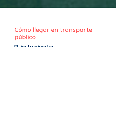
Cómo llegar en transporte
público
En tren/metro
Estación Cornellà Centre (línea L 5 del metro) o estación
Cornellà‑Riera (tren/Renfe/FGC) a ~5-12 minutos a pie.
En autobús urbano
Líneas 67 y 68 (parada calle Rubió i Ors) a ~5 minutos
caminando.
Otras opciones
Tren de cercanías líneas R4 / R5 / S3 / S4 para estación
Cornellà