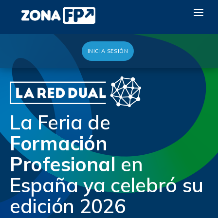
INICIA SESIÓN
LA RED DUAL
GALERÍA 2026
NOTICIAS
La Feria de
CONTACTO
Formación
QUIERO EXPONER
Profesional
en
España ya celebró su
edición 2026