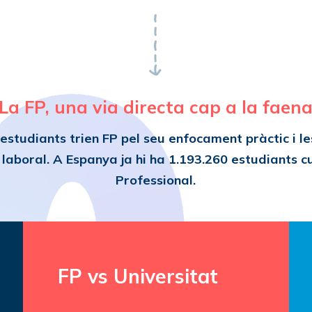
La FP, una via directa cap a la faen
studiants trien FP pel seu enfocament pràctic i le
 laboral. A Espanya ja hi ha
1.193.260 estudiants
cu
Professional.
FP vs Universitat