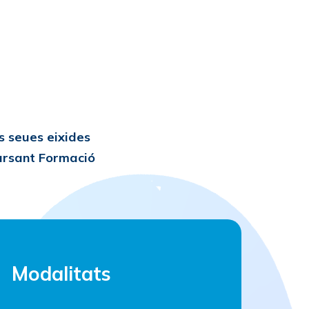
a
s seues eixides
rsant Formació
Modalitats