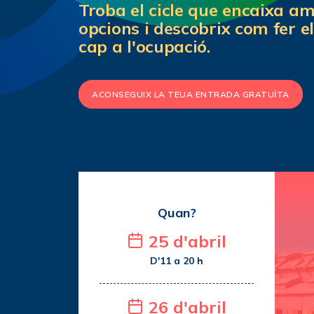
Troba el cicle que encaixa a
opcions i descobrix com fer e
cap a l'ocupació.
ACONSEGUIX LA TEUA ENTRADA GRATUÏTA
Quan?
25 d'abril
D'11 a 20 h
26 d'abril