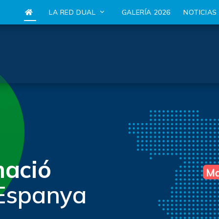
LA RED DUAL
GALERÍA 2026
NOTICIA
mació
Espanya