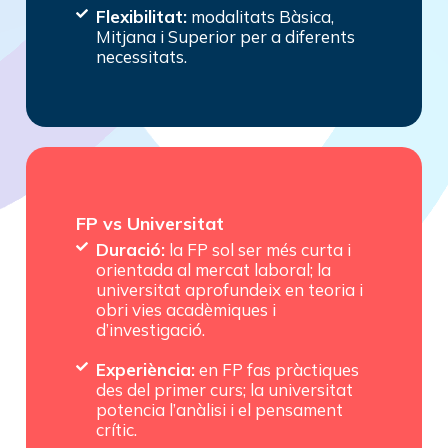
Flexibilitat:
modalitats Bàsica,
Mitjana i Superior per a diferents
necessitats.
FP vs Universitat
Duració:
la FP sol ser més curta i
orientada al mercat laboral; la
universitat aprofundeix en teoria i
obri vies acadèmiques i
d’investigació.
Experiència:
en FP fas pràctiques
des del primer curs; la universitat
potencia l’anàlisi i el pensament
crític.