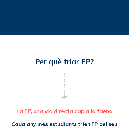
Per què triar FP?
La FP, una via directa cap a la faena
Cada any més estudiants trien FP pel seu