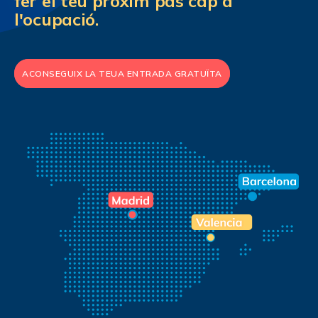
fer el teu pròxim pas cap a
l'ocupació.
ACONSEGUIX LA TEUA ENTRADA GRATUÏTA