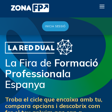
INICIA SESSIÓ
LA RED DUAL
GALERÍA 2026
NOTICIAS
La Fira de
Formació
CONTACTE
Professional
a
VULL EXPOSAR
Espanya
Troba el cicle que encaixa amb tu,
compara opcions i descobrix com