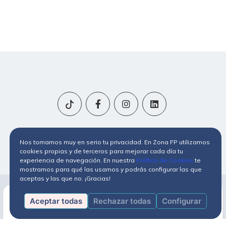
Política de privacidad
Términos y Condiciones
Nos tomamos muy en serio tu privacidad. En Zona FP utilizamos
Política de cookies
cookies propias y de terceros para mejorar cada día tu
experiencia de navegación. En nuestra
Política de Cookies
te
mostramos para qué las usamos y podrás configurar las que
aceptas y las que no. ¡Gracias!
Aceptar todas
Rechazar todas
Configurar