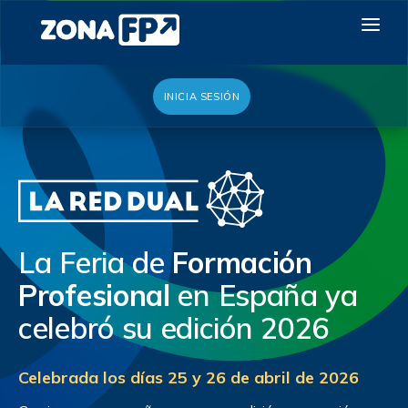
INICIA SESIÓN
LA RED DUAL
GALERÍA 2026
NOTICIAS
CONTACTO
La Feria de
Formación
QUIERO EXPONER
Profesional
en España ya
celebró su edición 2026
Celebrada los días 25 y 26 de abril de 2026