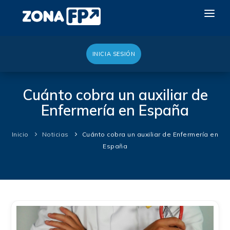
INICIA SESIÓN
LA RED DUAL
GALERÍA 2026
Cuánto cobra un auxiliar de
Enfermería en España
NOTICIAS
CONTACTO
Inicio
Noticias
Cuánto cobra un auxiliar de Enfermería en
España
QUIERO EXPONER