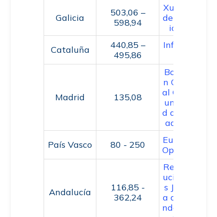
Xunta
503,06 –
Galicia
de Gal
598,94
icia
440,85 –
Infoba
Cataluña
495,86
e
Boletí
n Ofici
al Com
Madrid
135,08
unida
d de M
adrid
Euskal
País Vasco
80 - 250
Opodis
Retrib
ucione
116,85 -
s Junt
Andalucía
362,24
a de A
ndaluc