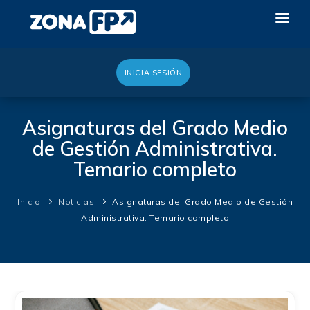
INICIA SESIÓN
LA RED DUAL
GALERÍA 2026
Asignaturas del Grado Medio
de Gestión Administrativa.
NOTICIAS
Temario completo
CONTACTO
QUIERO EXPONER
Inicio
Noticias
Asignaturas del Grado Medio de Gestión
Administrativa. Temario completo