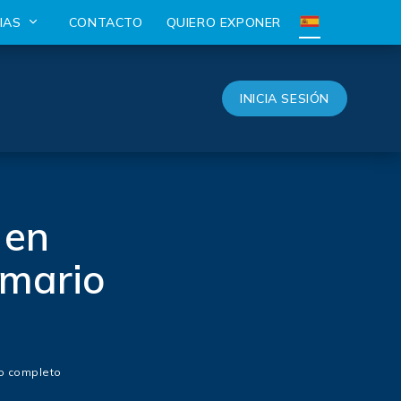
CIAS
CONTACTO
QUIERO EXPONER
INICIA SESIÓN
 en
emario
io completo