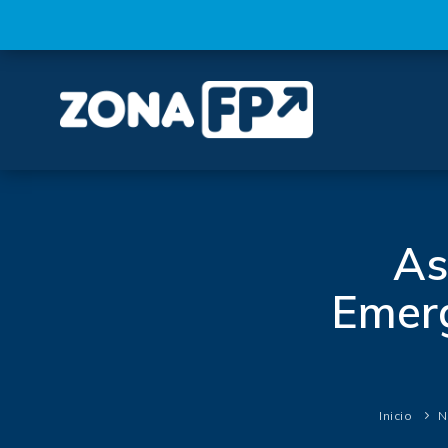
As
Emerg
Inicio
N