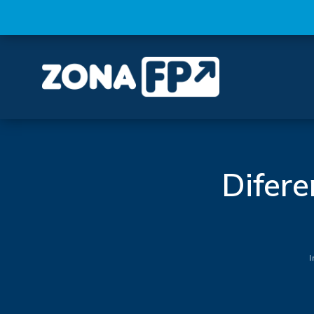
Difere
I