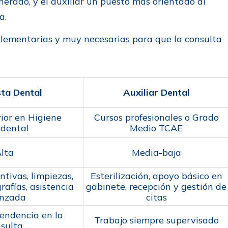
erado, y el auxiliar un puesto más orientado al
a.
plementarias y muy necesarias para que la consulta
sta Dental
Auxiliar Dental
ior en Higiene
Cursos profesionales o Grado
dental
Medio TCAE
lta
Media-baja
tivas, limpiezas,
Esterilización, apoyo básico en
rafías, asistencia
gabinete, recepción y gestión de
nzada
citas
endencia en la
Trabajo siempre supervisado
sulta