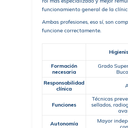
rol más especializado y mejor remun
funcionamiento general de la clínic
Ambas profesiones, eso sí, son com
funcione correctamente.
Higieni
Formación
Grado Super
necesaria
Buco
Responsabilidad
A
clínica
Técnicas preven
Funciones
sellados, radiog
ava
Mayor indep
Autonomía
con