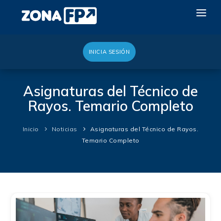
INICIA SESIÓN
LA RED DUAL
GALERÍA 2026
Asignaturas del Técnico de
Rayos. Temario Completo
NOTICIAS
CONTACTO
Inicio
Noticias
Asignaturas del Técnico de Rayos.
Temario Completo
QUIERO EXPONER