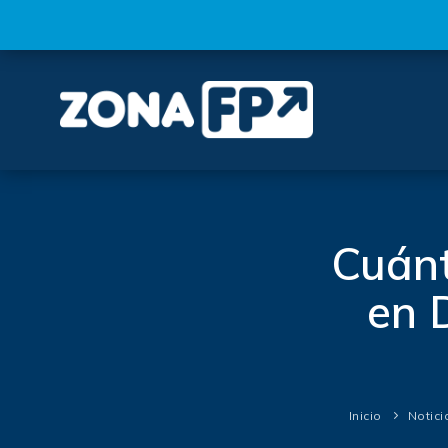
Cuánt
en 
Inicio
Notici