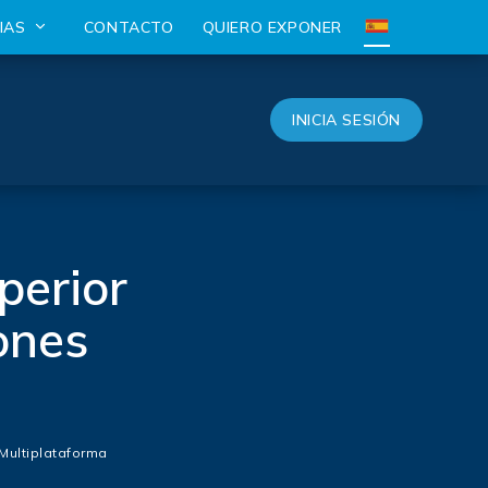
CIAS
CONTACTO
QUIERO EXPONER
INICIA SESIÓN
perior
ones
 Multiplataforma