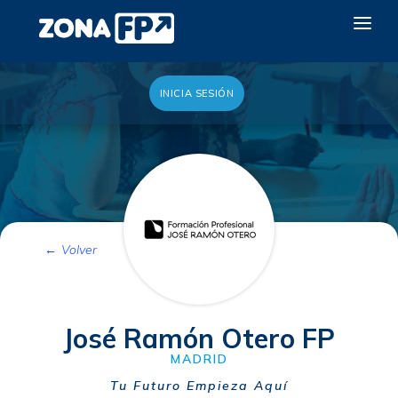
INICIA SESIÓN
LA RED DUAL
GALERÍA 2026
NOTICIAS
CONTACTO
Volver
QUIERO EXPONER
José Ramón Otero FP
MADRID
Tu Futuro Empieza Aquí