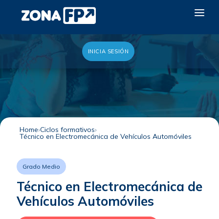
INICIA SESIÓN
LA RED DUAL
GALERÍA 2026
NOTICIAS
CONTACTO
Home
Ciclos formativos
Técnico en Electromecánica de Vehículos Automóviles
QUIERO EXPONER
Grado Medio
Técnico en Electromecánica de
Vehículos Automóviles