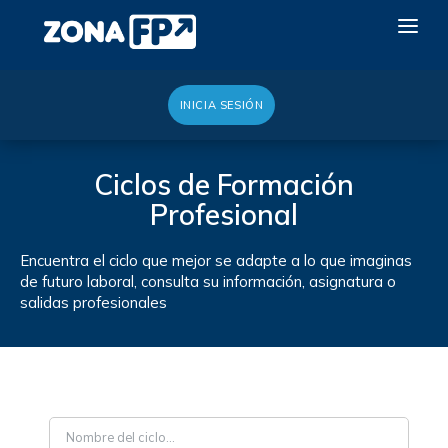
INICIA SESIÓN
LA RED DUAL
GALERÍA 2026
Ciclos de Formación
Profesional
NOTICIAS
CONTACTO
Encuentra el ciclo que mejor se adapte a lo que imaginas
de futuro laboral, consulta su información, asignatura o
QUIERO EXPONER
salidas profesionales