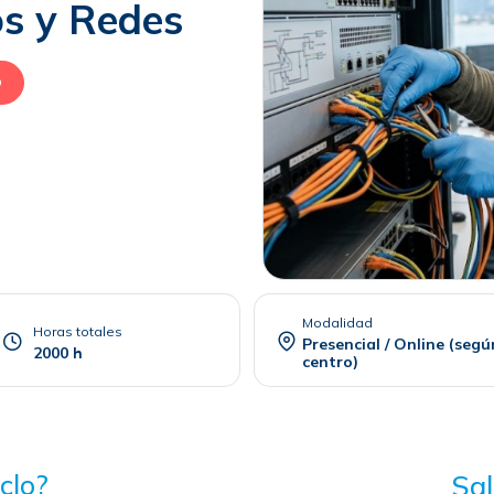
os y Redes
O
Modalidad
Horas totales
Presencial / Online (segú
2000 h
centro)
clo?
Sal