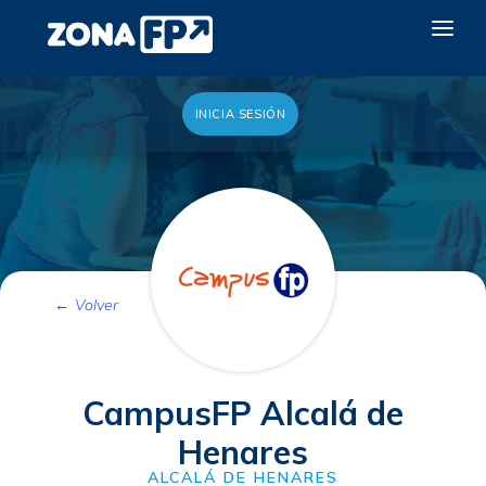
INICIA SESIÓN
LA RED DUAL
GALERÍA 2026
NOTICIAS
CONTACTO
Volver
QUIERO EXPONER
CampusFP Alcalá de
Henares
ALCALÁ DE HENARES