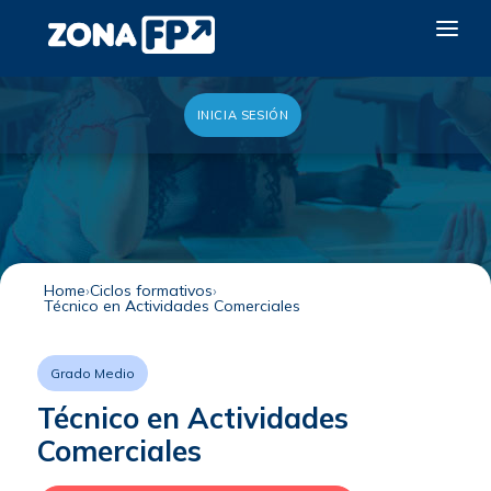
INICIA SESIÓN
LA RED DUAL
GALERÍA 2026
NOTICIAS
CONTACTO
Home
Ciclos formativos
Técnico en Actividades Comerciales
QUIERO EXPONER
Grado Medio
Técnico en Actividades
Comerciales