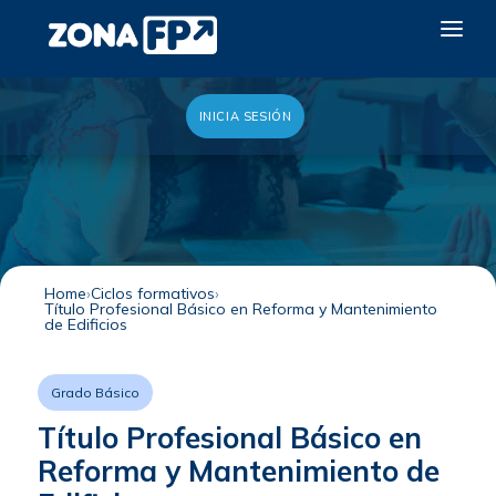
INICIA SESIÓN
LA RED DUAL
GALERÍA 2026
NOTICIAS
CONTACTO
Home
Ciclos formativos
Título Profesional Básico en Reforma y Mantenimiento
QUIERO EXPONER
de Edificios
Grado Básico
Título Profesional Básico en
Reforma y Mantenimiento de