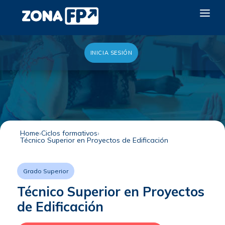
INICIA SESIÓN
LA RED DUAL
GALERÍA 2026
NOTICIAS
CONTACTO
Home
Ciclos formativos
Técnico Superior en Proyectos de Edificación
QUIERO EXPONER
Grado Superior
Técnico Superior en Proyectos
de Edificación