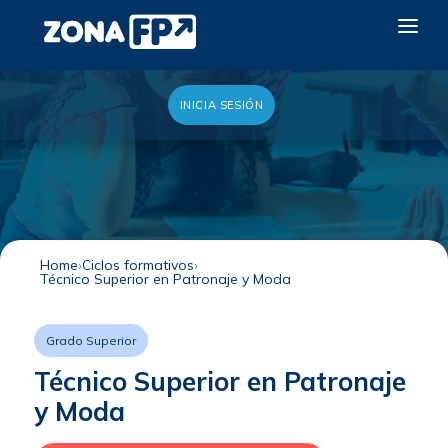
INICIA SESIÓN
LA RED DUAL
GALERÍA 2026
NOTICIAS
CONTACTO
Home
Ciclos formativos
Técnico Superior en Patronaje y Moda
QUIERO EXPONER
Grado Superior
Técnico Superior en Patronaje
y Moda