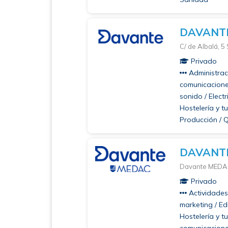
DAVANT
C/ de Albalá, 5
Privado
Administraci
comunicaciones
sonido / Electr
Hostelería y t
Producción / 
DAVANTE
Davante MEDAC 
Privado
Actividades 
marketing / Edi
Hostelería y t