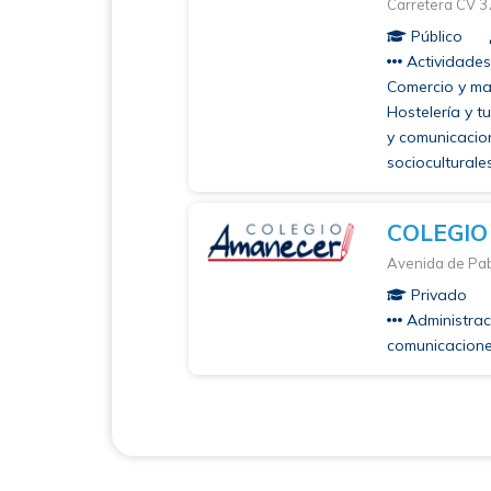
Carretera CV 3
Público
Actividades 
Comercio y mark
Hostelería y tu
y comunicacion
sociocultural
COLEGI
Avenida de Pab
Privado
Administraci
comunicaciones