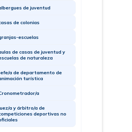
albergues de juventud
casas de colonias
granjas-escuelas
aulas de casas de juventud y
escuelas de naturaleza
Jefe/a de departamento de
animación turística
Cronometrador/a
juez/a y árbitro/a de
competiciones deportivas no
oficiales