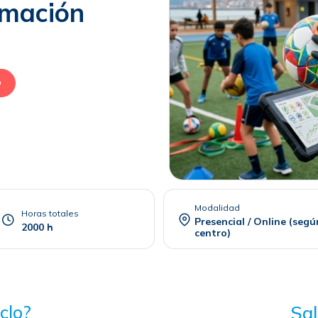
imación
O
Modalidad
Horas totales
Presencial / Online (segú
2000 h
centro)
clo?
Sal