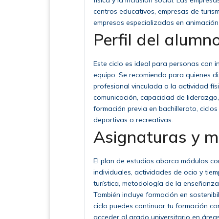
física y la inclusión social. Las empre
centros educativos, empresas de turism
empresas especializadas en animación 
Perfil del alumno
Este ciclo es ideal para personas con in
equipo. Se recomienda para quienes d
profesional vinculada a la actividad fís
comunicación, capacidad de liderazgo, 
formación previa en bachillerato, cicl
deportivas o recreativas.
Asignaturas y 
El plan de estudios abarca módulos co
individuales, actividades de ocio y tie
turística, metodología de la enseñanza
También incluye formación en sostenibili
ciclo puedes continuar tu formación con
acceder al grado universitario en área