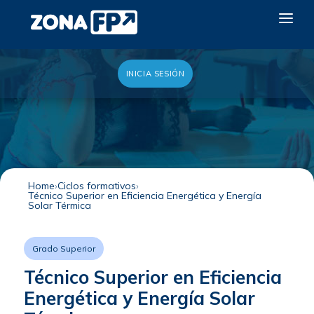
INICIA SESIÓN
LA RED DUAL
GALERÍA 2026
NOTICIAS
CONTACTO
Home
Ciclos formativos
Técnico Superior en Eficiencia Energética y Energía
QUIERO EXPONER
Solar Térmica
Grado Superior
Técnico Superior en Eficiencia
Energética y Energía Solar