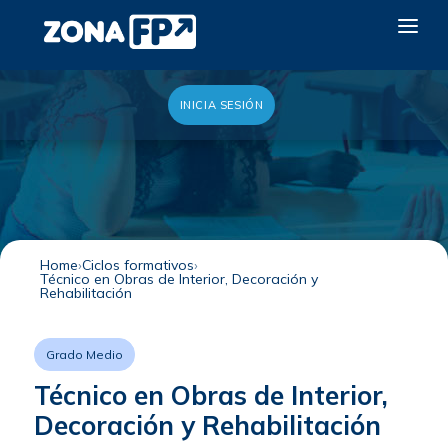
INICIA SESIÓN
LA RED DUAL
GALERÍA 2026
NOTICIAS
CONTACTO
Home
Ciclos formativos
Técnico en Obras de Interior, Decoración y
QUIERO EXPONER
Rehabilitación
Grado Medio
Técnico en Obras de Interior,
Decoración y Rehabilitación