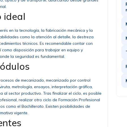
nico, óptico y de transporte, abarcando desde grandes
ial.
 ideal
terés en la tecnología, la fabricación mecánica y la
bilidades como la atención al detalle, la destreza
cedimientos técnicos. Es recomendable contar con
í como disposición para trabajar en equipo y
onde la seguridad es fundamental.
módulos
procesos de mecanizado, mecanizado por control
iruta, metrología, ensayos, interpretación gráfica,
 al sector productivo. Tras finalizar el ciclo, es posible
fesional, realizar otro ciclo de Formación Profesional
ios como el Bachillerato. Existen posibilidades de
mativa vigente.
entes