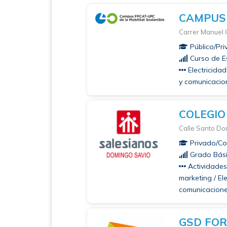
CAMPUS 
Carrer Manuel G
Público/Pr
Curso de Es
Electricidad
y comunicacion
COLEGIO
Calle Santo Do
Privado/Con
Grado Bási
Actividades 
marketing / El
comunicaciones
GSD FO