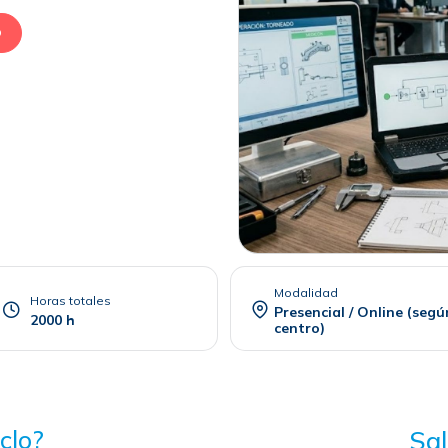
O
Modalidad
Horas totales
Presencial / Online (segú
2000 h
centro)
clo?
Sal