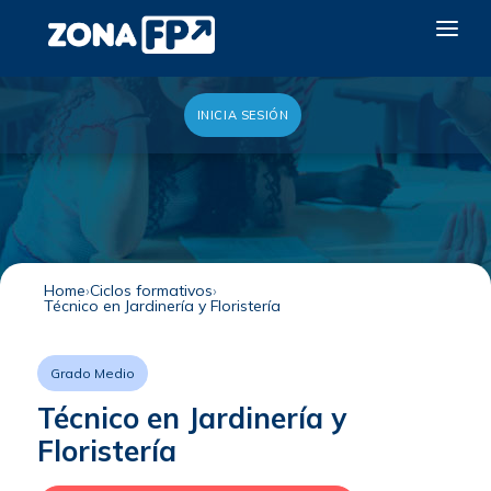
INICIA SESIÓN
LA RED DUAL
GALERÍA 2026
NOTICIAS
CONTACTO
Home
Ciclos formativos
Técnico en Jardinería y Floristería
QUIERO EXPONER
Grado Medio
Técnico en Jardinería y
Floristería