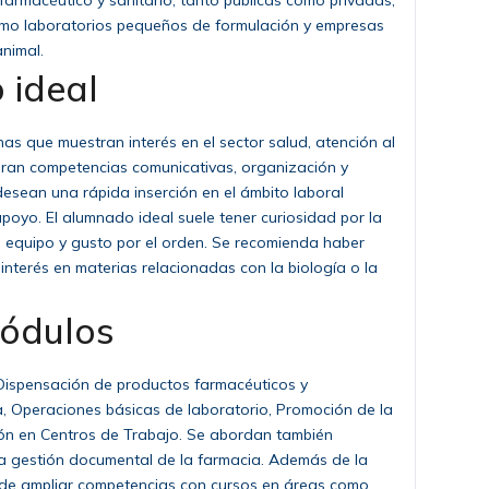
farmacéutico y sanitario, tanto públicas como privadas,
como laboratorios pequeños de formulación y empresas
nimal.
 ideal
as que muestran interés en el sector salud, atención al
loran competencias comunicativas, organización y
esean una rápida inserción en el ámbito laboral
apoyo. El alumnado ideal suele tener curiosidad por la
 equipo y gusto por el orden. Se recomienda haber
nterés en materias relacionadas con la biología o la
módulos
Dispensación de productos farmacéuticos y
a, Operaciones básicas de laboratorio, Promoción de la
ión en Centros de Trabajo. Se abordan también
a la gestión documental de la farmacia. Además de la
n de ampliar competencias con cursos en áreas como