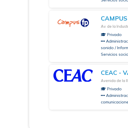
Servicios socio
CAMPUS
Av. de la Indus
Privado
Administraci
sonido / Infor
Servicios soci
CEAC - 
Avenida de la I
Privado
Administraci
comunicaciones