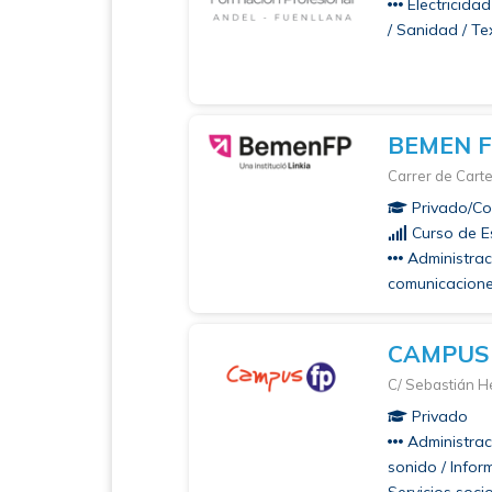
Electricidad
/ Sanidad / Tex
BEMEN 
Carrer de Carte
Privado/Co
Curso de Es
Administraci
comunicaciones
CAMPUS
C/ Sebastián H
Privado
Administraci
sonido / Infor