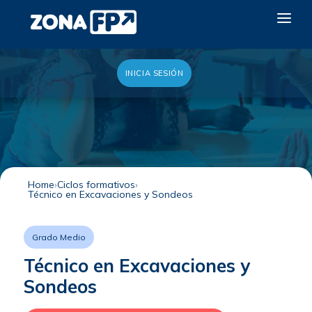
INICIA SESIÓN
LA RED DUAL
GALERÍA 2026
NOTICIAS
CONTACTO
Home
Ciclos formativos
Técnico en Excavaciones y Sondeos
QUIERO EXPONER
Grado Medio
Técnico en Excavaciones y
Sondeos