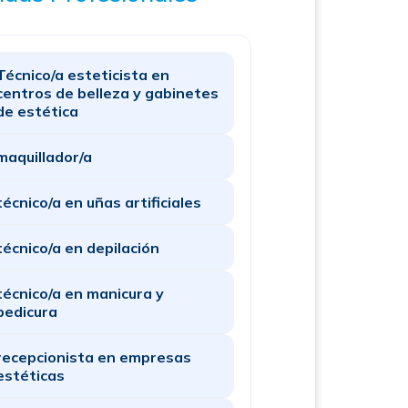
Técnico/a esteticista en
centros de belleza y gabinetes
de estética
maquillador/a
técnico/a en uñas artificiales
técnico/a en depilación
técnico/a en manicura y
pedicura
recepcionista en empresas
estéticas