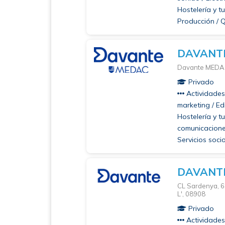
Hostelería y t
Producción / 
DAVANTE
Davante MEDAC 
Privado
Actividades 
marketing / Edi
Hostelería y t
comunicaciones
Servicios soci
DAVANT
CL Sardenya, 6
L', 08908
Privado
Actividades 