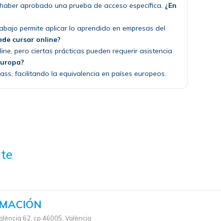
o haber aprobado una prueba de acceso específica.
¿En
abajo permite aplicar lo aprendido en empresas del
uede cursar online?
ne, pero ciertas prácticas pueden requerir asistencia
Europa?
ass, facilitando la equivalencia en países europeos.
te
RMACIÓN
alència 62, cp 46005, València