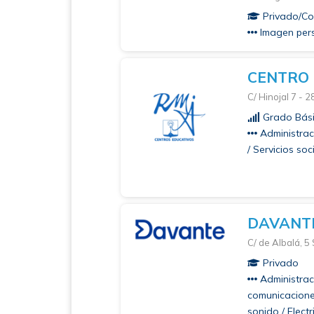
Privado/Co
Imagen pers
CENTRO 
C/ Hinojal 7 - 
Grado Bási
Administraci
/ Servicios so
DAVANT
C/ de Albalá, 5
Privado
Administraci
comunicaciones
sonido / Electr