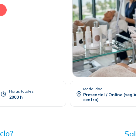
O
Modalidad
Horas totales
Presencial / Online (segú
2000 h
centro)
clo?
Sal