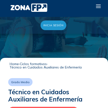
INICIA SESIÓN
LA RED DUAL
GALERÍA 2026
NOTICIAS
CONTACTO
Home
Ciclos formativos
Técnico en Cuidados Auxiliares de Enfermería
QUIERO EXPONER
Grado Medio
Técnico en Cuidados
Auxiliares de Enfermería