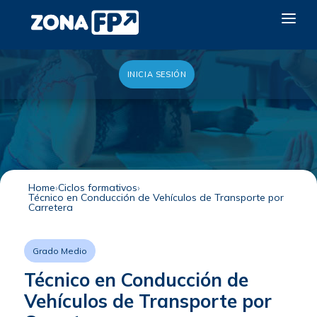
INICIA SESIÓN
LA RED DUAL
GALERÍA 2026
NOTICIAS
CONTACTO
Home
Ciclos formativos
Técnico en Conducción de Vehículos de Transporte por
QUIERO EXPONER
Carretera
Grado Medio
Técnico en Conducción de
Vehículos de Transporte por