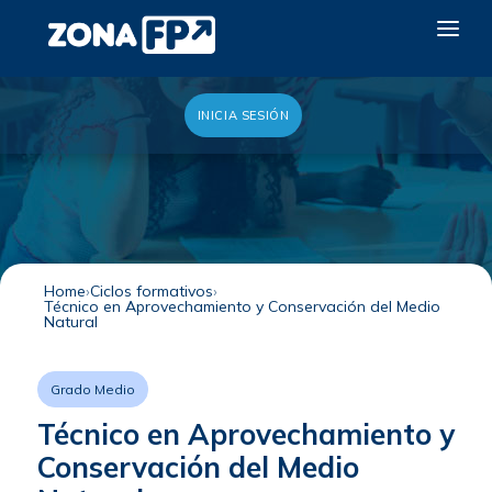
INICIA SESIÓN
LA RED DUAL
GALERÍA 2026
NOTICIAS
CONTACTO
Home
Ciclos formativos
Técnico en Aprovechamiento y Conservación del Medio
QUIERO EXPONER
Natural
Grado Medio
Técnico en Aprovechamiento y
Conservación del Medio