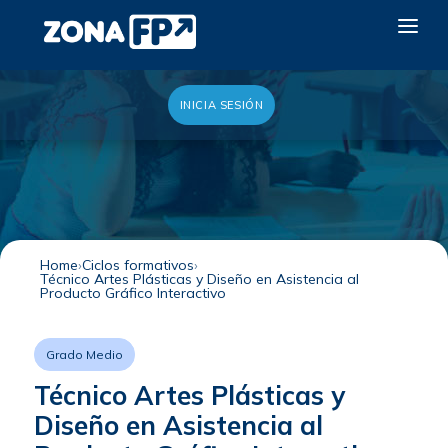
INICIA SESIÓN
LA RED DUAL
GALERÍA 2026
NOTICIAS
CONTACTO
Home
Ciclos formativos
Técnico Artes Plásticas y Diseño en Asistencia al
QUIERO EXPONER
Producto Gráfico Interactivo
Grado Medio
Técnico Artes Plásticas y
Diseño en Asistencia al