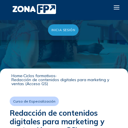
INICIA SESIÓN
LA RED DUAL
GALERÍA 2026
NOTICIAS
CONTACTO
Home
Ciclos formativos
Redacción de contenidos digitales para marketing y
QUIERO EXPONER
ventas (Acceso GS)
Curso de Especialización
Redacción de contenidos
digitales para marketing y