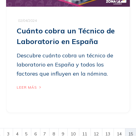
02/04/2024
Cuánto cobra un Técnico de
Laboratorio en España
Descubre cuánto cobra un técnico de
laboratorio en España y todos los
factores que influyen en la nómina.
LEER MÁS
2
3
4
5
6
7
8
9
10
11
12
13
14
15