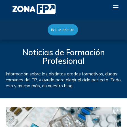
INICIA SESIÓN
LA RED DUAL
GALERÍA 2026
Noticias de Formación
Profesional
NOTICIAS
CONTACTO
Información sobre los distintos grados formativos, dudas
comunes del FP, y ayuda para elegir el ciclo perfecto. Todo
QUIERO EXPONER
eso y mucho más, en nuestro blog.