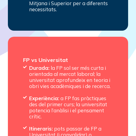
Mitjana i Superior per a diferents
necessitats.
FP vs Universitat
Durada:
la FP sol ser més curta i
orientada al mercat laboral; la
universitat aprofundeix en teoria i
obri vies acadèmiques i de recerca.
Experiència:
a FP fas pràctiques
des del primer curs; la universitat
potencia l’anàlisi i el pensament
crític.
Itineraris:
pots passar de FP a
Universitat (i convalidar) o