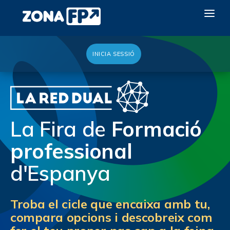
INICIA SESSIÓ
LA RED DUAL
GALERÍA 2026
NOTICIAS
La Fira de
Formació
CONTACTE
professional
VULL EXPOSAR
d'Espanya
Troba el cicle que encaixa amb tu,
compara opcions i descobreix com