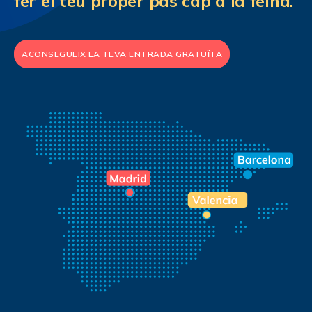
fer el teu proper pas cap a la feina.
ACONSEGUEIX LA TEVA ENTRADA GRATUÏTA